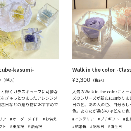
 cube-kasumi-
Walk in the color -Class
0
¥3,300
（税込）
（税込）
ラと輝くガラスキューブに可憐な
人気のWalk in the colorに
草をぎゅっとつまったアレンジメ
ズのシリーズが新たに加わりまし
記念日などの贈り物におすすめで
日の色、あの人の色、自分らし
色。あなたが選ぶのはどんな色
リア
オーダーメイド
お供え
インテリア
プチギフト
出
フト
出産祝
結婚祝
結婚祝
記念日
誕生日