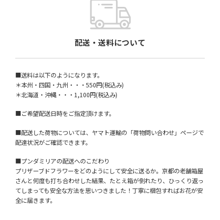
配送・送料について
■送料は以下のようになります。
＊本州・四国・九州・・・550円(税込み)
＊北海道・沖縄・・・1,100円(税込み)
■ご希望配送日時をご指定頂けます。
■配送した荷物については、ヤマト運輸の「荷物問い合わせ」ページで
配達状況がご確認できます。
■プンダミリアの配送へのこだわり
プリザーブドフラワーをどのようにして安全に送るか。京都の老舗箱屋
さんと何度も打ち合わせした結果、たとえ箱が倒れたり、ひっくり返っ
てしまっても安全な方法を思いつきました！丁寧に梱包すればお花が安
全に届きます。