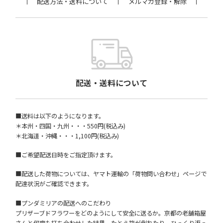
配送方法・送料について
メルマガ登録・解除
配送・送料について
■送料は以下のようになります。
＊本州・四国・九州・・・550円(税込み)
＊北海道・沖縄・・・1,100円(税込み)
■ご希望配送日時をご指定頂けます。
■配送した荷物については、ヤマト運輸の「荷物問い合わせ」ページで
配達状況がご確認できます。
■プンダミリアの配送へのこだわり
プリザーブドフラワーをどのようにして安全に送るか。京都の老舗箱屋
さんと何度も打ち合わせした結果、たとえ箱が倒れたり、ひっくり返っ