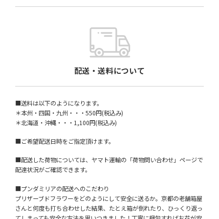
配送・送料について
■送料は以下のようになります。
＊本州・四国・九州・・・550円(税込み)
＊北海道・沖縄・・・1,100円(税込み)
■ご希望配送日時をご指定頂けます。
■配送した荷物については、ヤマト運輸の「荷物問い合わせ」ページで
配達状況がご確認できます。
■プンダミリアの配送へのこだわり
プリザーブドフラワーをどのようにして安全に送るか。京都の老舗箱屋
さんと何度も打ち合わせした結果、たとえ箱が倒れたり、ひっくり返っ
てしまっても安全な方法を思いつきました！丁寧に梱包すればお花が安