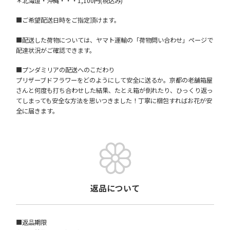
＊北海道・沖縄・・・1,100円(税込み)
■ご希望配送日時をご指定頂けます。
■配送した荷物については、ヤマト運輸の「荷物問い合わせ」ページで
配達状況がご確認できます。
■プンダミリアの配送へのこだわり
プリザーブドフラワーをどのようにして安全に送るか。京都の老舗箱屋
さんと何度も打ち合わせした結果、たとえ箱が倒れたり、ひっくり返っ
てしまっても安全な方法を思いつきました！丁寧に梱包すればお花が安
全に届きます。
返品について
■返品期限