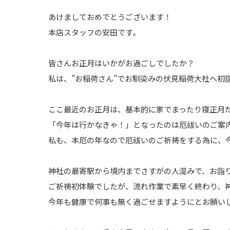
あけましておめでとうございます！
本店スタッフの安田です。
皆さんお正月はいかがお過ごしでしたか？
私は、”お稲荷さん”でお馴染みの伏見稲荷大社へ初
ここ最近のお正月は、基本的に家でまったり寝正月
「今年は行かなきゃ！」となったのは厄祓いのご案
私も、本厄の年なので厄祓いのご祈祷をする為に、
神社の最寄駅から境内までさすがの人混みで、お詣
ご祈祷初体験でしたが、流れ作業で素早く終わり、
今年も健康で何事も無く過ごせますように
とお願い