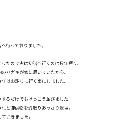
詣へ行って参りました。
だったので実は初詣へ行くのは数年振り。
内のハガキが家に届いていたから。
今年はお詣りに行く事にしました。
りするだけでもけっこう並びました
神札と御供物を受取りあっさり退場。
しておきました。