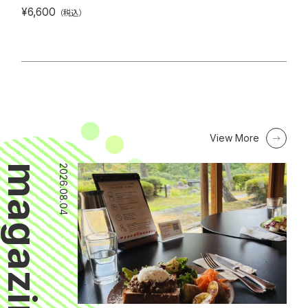
¥6,600
（税込）
View More
magazine
2026.08.04