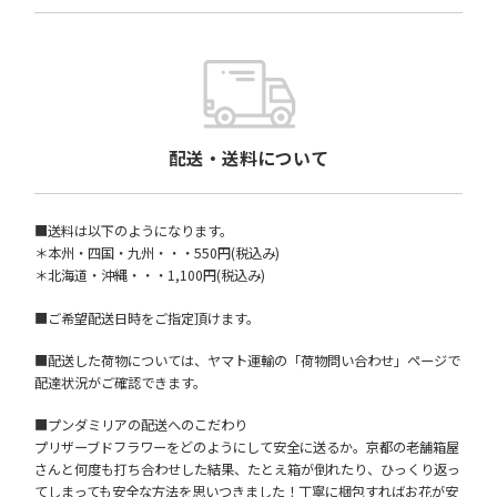
配送・送料について
■送料は以下のようになります。
＊本州・四国・九州・・・550円(税込み)
＊北海道・沖縄・・・1,100円(税込み)
■ご希望配送日時をご指定頂けます。
■配送した荷物については、ヤマト運輸の「荷物問い合わせ」ページで
配達状況がご確認できます。
■プンダミリアの配送へのこだわり
プリザーブドフラワーをどのようにして安全に送るか。京都の老舗箱屋
さんと何度も打ち合わせした結果、たとえ箱が倒れたり、ひっくり返っ
てしまっても安全な方法を思いつきました！丁寧に梱包すればお花が安