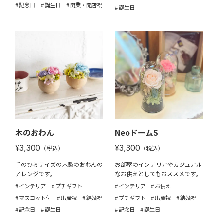
記念日
誕生日
開業・開店祝
誕生日
木のおわん
NeoドームS
¥3,300
¥3,300
（税込）
（税込）
手のひらサイズの木製のおわんの
お部屋のインテリアやカジュアル
アレンジです。
なお供えとしてもおススメです。
インテリア
プチギフト
インテリア
お供え
マスコット付
出産祝
結婚祝
プチギフト
出産祝
結婚祝
記念日
誕生日
記念日
誕生日