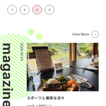
1
2
3
4
View More
magazine
2026.08.04
スポーツと美術な日々
staff
本店のこと