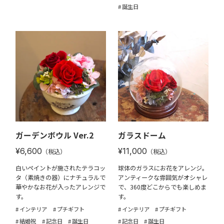
誕生日
ガーデンボウル Ver.2
ガラスドーム
¥6,600
¥11,000
（税込）
（税込）
白いペイントが施されたテラコッ
球体のガラスにお花をアレンジ。
タ（素焼きの器）にナチュラルで
アンティークな雰囲気がオシャレ
華やかなお花が入ったアレンジで
で、360度どこからでも楽しめま
す。
す。
インテリア
プチギフト
インテリア
プチギフト
結婚祝
記念日
誕生日
記念日
誕生日