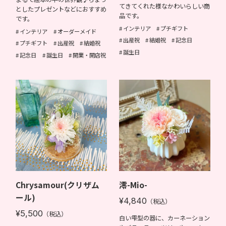
てきてくれた様なかわいらしい商
としたプレゼントなどにおすすめ
品です。
です。
インテリア
プチギフト
インテリア
オーダーメイド
出産祝
結婚祝
記念日
プチギフト
出産祝
結婚祝
誕生日
記念日
誕生日
開業・開店祝
Chrysamour(クリザム
澪-Mio-
ール)
¥4,840
（税込）
¥5,500
（税込）
白い雫型の器に、カーネーション