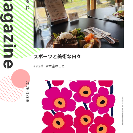
magazine
スポーツと美術な日々
staff
本店のこと
2026.07.06