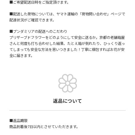
■ご希望配送日時をご指定頂けます。
■配送した荷物については、ヤマト運輸の「荷物問い合わせ」ページで
配達状況がご確認できます。
■プンダミリアの配送へのこだわり
プリザーブドフラワーをどのようにして安全に送るか。京都の老舗箱屋
さんと何度も打ち合わせした結果、たとえ箱が倒れたり、ひっくり返っ
てしまっても安全な方法を思いつきました！丁寧に梱包すればお花が安
全に届きます。
返品について
■返品期限
商品到着後7日以内とさせていただきます。