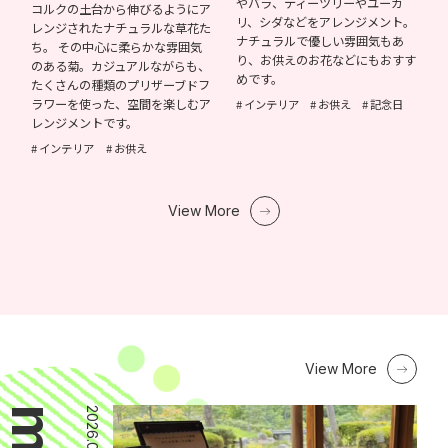
やバラ、ティーツリーやユーカ
コルクの土台から伸びるようにア
リ、シダなどをアレンジメント。
レンジされたナチュラルな草花た
ナチュラルで優しい雰囲気もあ
ち。 その中心に柔らかな雰囲気
り、お供えのお花などにもおすす
のある菊。カジュアルながらも、
めです。
たくさんの種類のプリザーブドフ
ラワーを使った、空間を楽しむア
インテリア
お供え
記念日
レンジメントです。
インテリア
お供え
View More
View More
2026.08.04