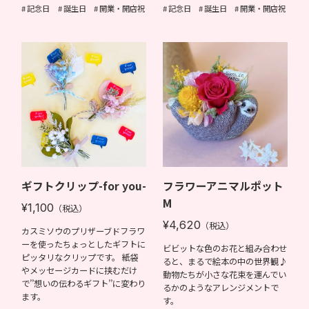
記念日
誕生日
開業・開店祝
記念日
誕生日
開業・開店祝
ギフトクリップ-for you-
フラワーアニマルポット
M
¥1,100
（税込）
¥4,620
（税込）
カスミソウのプリザーブドフラワ
ーを使ったちょっとしたギフトに
ビビットな色のお花と組み合わせ
ピッタリなクリップです。 紙袋
ると、まるで絵本の中の世界観♪
やメッセージカードに挟むだけ
動物たちが小さな花束を運んでい
で’’想いの伝わるギフト’’に変わり
るかのようなアレンジメントで
ます。
す。