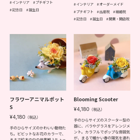
インテリア
プチギフト
インテリア
オーダーメイド
記念日
誕生日
プチギフト
出産祝
結婚祝
記念日
誕生日
開業・開店祝
フラワーアニマルポット
Blooming Scooter
S
¥4,180
（税込）
¥4,180
（税込）
手のひらサイズのスクーター型の
器に、バラやグラスをアレンジメ
手のひらサイズのかわいい動物た
ント。カラフルでポップな雰囲気
ち。ビビットなお花のカラーで、
が、まるで暖かい春の陽気を連れ
まるで絵本の中の世界観♪ちょっ