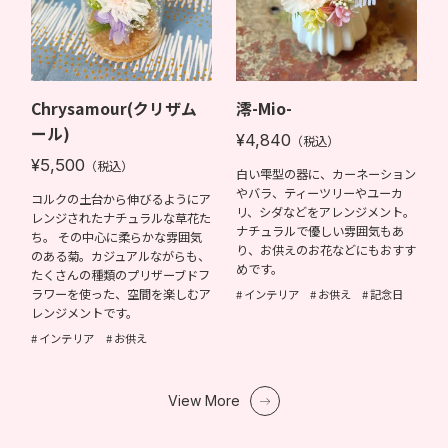
Chrysamour(クリザム
澪-Mio-
ール)
¥4,840
（税込）
¥5,500
（税込）
白い雫型の器に、カーネーション
やバラ、ティーツリーやユーカ
コルクの土台から伸びるようにア
リ、シダなどをアレンジメント。
レンジされたナチュラルな草花た
ナチュラルで優しい雰囲気もあ
ち。 その中心に柔らかな雰囲気
り、お供えのお花などにもおすす
のある菊。カジュアルながらも、
めです。
たくさんの種類のプリザーブドフ
ラワーを使った、空間を楽しむア
インテリア
お供え
記念日
レンジメントです。
インテリア
お供え
View More