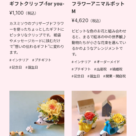
ギフトクリップ-for you-
フラワーアニマルポット
M
¥1,100
（税込）
¥4,620
（税込）
カスミソウのプリザーブドフラワ
ーを使ったちょっとしたギフトに
ビビットな色のお花と組み合わせ
ピッタリなクリップです。 紙袋
ると、まるで絵本の中の世界観♪
やメッセージカードに挟むだけ
動物たちが小さな花束を運んでい
で’’想いの伝わるギフト’’に変わり
るかのようなアレンジメントで
ます。
す。
インテリア
プチギフト
インテリア
オーダーメイド
記念日
誕生日
プチギフト
出産祝
結婚祝
記念日
誕生日
開業・開店祝