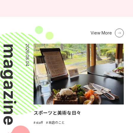
View More
magazine
2026.08.04
スポーツと美術な日々
staff
本店のこと