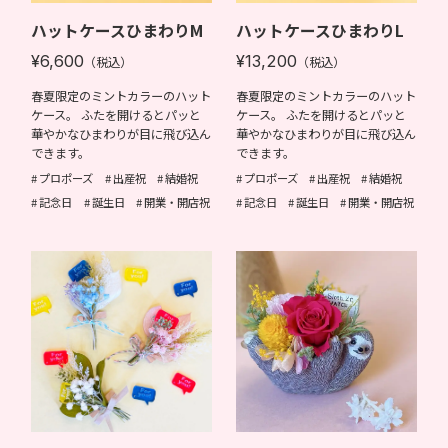
ハットケースひまわりM
ハットケースひまわりL
¥6,600
¥13,200
（税込）
（税込）
春夏限定のミントカラーのハット
春夏限定のミントカラーのハット
ケース。 ふたを開けるとパッと
ケース。 ふたを開けるとパッと
華やかなひまわりが目に飛び込ん
華やかなひまわりが目に飛び込ん
できます。
できます。
プロポーズ
出産祝
結婚祝
プロポーズ
出産祝
結婚祝
記念日
誕生日
開業・開店祝
記念日
誕生日
開業・開店祝