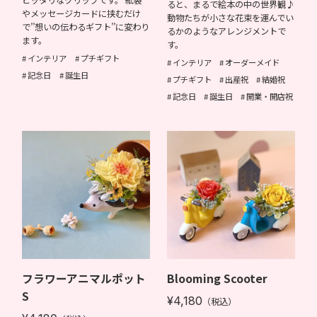
ピッタリなクリップです。 紙袋
ると、まるで絵本の中の世界観♪
やメッセージカードに挟むだけ
動物たちが小さな花束を運んでい
で’’想いの伝わるギフト’’に変わり
るかのようなアレンジメントで
ます。
す。
インテリア
プチギフト
インテリア
オーダーメイド
記念日
誕生日
プチギフト
出産祝
結婚祝
記念日
誕生日
開業・開店祝
フラワーアニマルポット
Blooming Scooter
S
¥4,180
（税込）