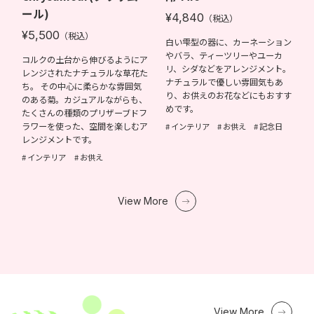
ール)
¥4,840
（税込）
¥5,500
（税込）
白い雫型の器に、カーネーション
やバラ、ティーツリーやユーカ
コルクの土台から伸びるようにア
リ、シダなどをアレンジメント。
レンジされたナチュラルな草花た
ナチュラルで優しい雰囲気もあ
ち。 その中心に柔らかな雰囲気
り、お供えのお花などにもおすす
のある菊。カジュアルながらも、
めです。
たくさんの種類のプリザーブドフ
ラワーを使った、空間を楽しむア
インテリア
お供え
記念日
レンジメントです。
インテリア
お供え
View More
View More