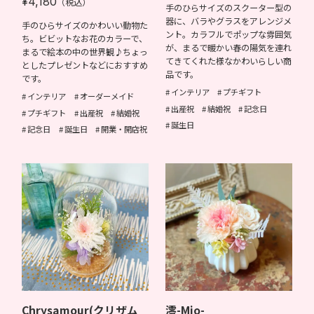
¥4,180
（税込）
手のひらサイズのスクーター型の
器に、バラやグラスをアレンジメ
手のひらサイズのかわいい動物た
ント。カラフルでポップな雰囲気
ち。ビビットなお花のカラーで、
が、まるで暖かい春の陽気を連れ
まるで絵本の中の世界観♪ちょっ
てきてくれた様なかわいらしい商
としたプレゼントなどにおすすめ
品です。
です。
インテリア
プチギフト
インテリア
オーダーメイド
出産祝
結婚祝
記念日
プチギフト
出産祝
結婚祝
誕生日
記念日
誕生日
開業・開店祝
Chrysamour(クリザム
澪-Mio-